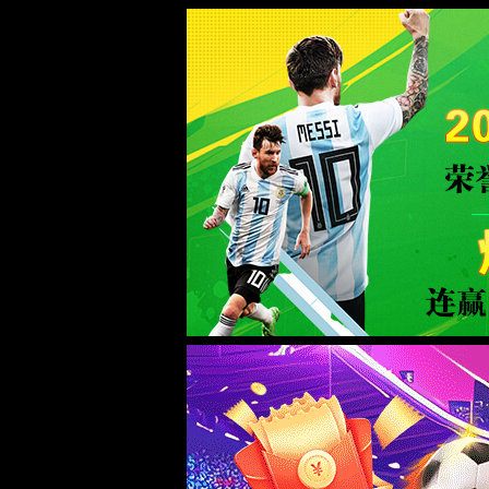
williamhill·「中国区」·官方网站
首页
产品中心
经颅磁刺激仪
Magnetic Stimulator （NS1000）
NS1000多模态磁刺激仪
NS3000深部双屏双
近红外脑功能成像系统
近红外脑功能成像系统（fNIRS）
经颅电刺激仪
微电流刺激仪管理系统
失眠治疗仪
失眠治疗仪
配件
线圈拍及线圈帽
神经调控中心
彩虹云系统
学术前沿
前沿疗法
精神康复领域
神经康复领域
儿童康复领域
学习中心
服务支持
操作视频
临床应用