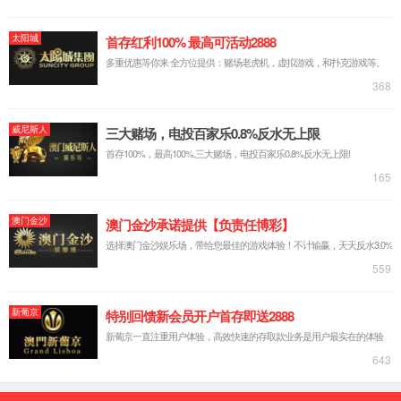
名家讲坛
大脑医线
技术基础
窦祖林教授：下肢机
王继军教授：磁抽搐
程宇琪教授：近红外
器人不同训练模式对
技术治疗精神障碍最
脑功能成像在精神疾
卒中患者步行功能的
新临床证据
病中的应用
影响及脑网络机制研
究
经颅磁刺激技术
定期推送记录磁刺激技术（TMS）前沿资讯、学术会议、培训班等诸多优质
内容。
进技术交流群请加
微信（小磁）：naotk8888
脑科学与神经调控
williamhill官网网站旗下学术公众号，致力于分享国内外脑科学前沿技术、研
究成果及行业动态，并带你玩转TMS、tDCS、fNIRS等最新脑检测和神经调控
技术